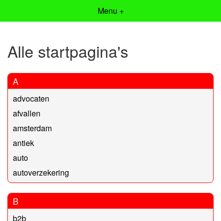
Menu +
Alle startpagina's
A
advocaten
afvallen
amsterdam
antiek
auto
autoverzekering
B
b2b