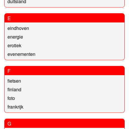
duitsland
E
eindhoven
energie
erotiek
evenementen
F
fietsen
finland
foto
frankrijk
G