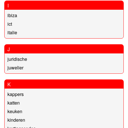
I
ibiza
ict
italie
J
juridische
juwelier
K
kappers
katten
keuken
kinderen